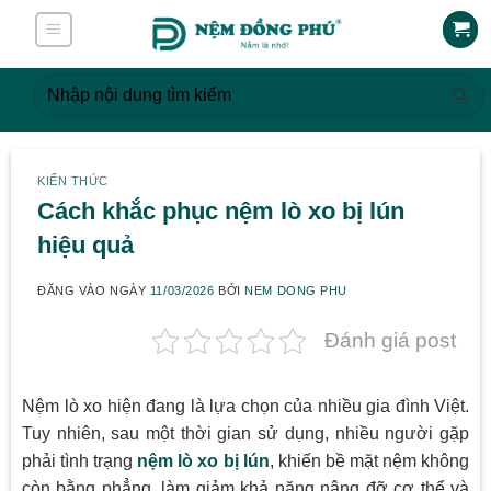
Skip
to
content
Tìm
kiếm:
KIẾN THỨC
Cách khắc phục nệm lò xo bị lún
hiệu quả
ĐĂNG VÀO NGÀY
11/03/2026
BỞI
NEM DONG PHU
Đánh giá post
Nệm lò xo hiện đang là lựa chọn của nhiều gia đình Việt.
Tuy nhiên, sau một thời gian sử dụng, nhiều người gặp
phải tình trạng
nệm lò xo bị lún
, khiến bề mặt nệm không
còn bằng phẳng, làm giảm khả năng nâng đỡ cơ thể và