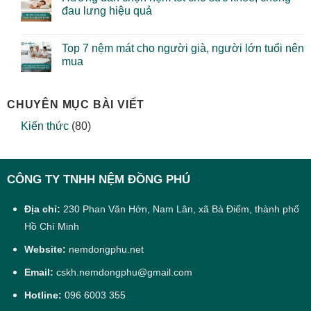
đau lưng hiệu quả
Top 7 nệm mát cho người già, người lớn tuổi nên
mua
CHUYÊN MỤC BÀI VIẾT
Kiến thức
(80)
CÔNG TY TNHH NỆM ĐỒNG PHÚ
Địa chỉ:
230 Phan Văn Hớn, Nam Lân, xã Bà Điểm, thành phố
Hồ Chí Minh
Website:
nemdongphu.net
Email:
cskh.nemdongphu@gmail.com
Hotline:
096 6003 355