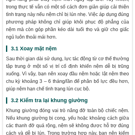
trong thực tế vẫn có một số cách đơn giản giúp cải thiện
tình trạng này nếu nệm chỉ bị lún nhẹ. Việc áp dụng đúng
phương pháp không chỉ giúp khôi phục độ phẳng của
nệm mà còn góp phần kéo dài tuổi thọ và giữ cho giấc
ngủ luôn thoải mái hơn.
3.1 Xoay mặt nệm
Sau thời gian dài sử dụng, lực tác động từ cơ thể thường
tập trung ở một số vị trí cố định khiến nệm dễ bị trũng
xuống. Vì vậy, bạn nên xoay đầu nệm hoặc lật nệm theo
chu kỳ khoảng 3 – 6 tháng/lần để phân bổ lực đều hơn,
giúp nệm hạn chế tình trạng lún cục bộ.
3.2 Kiểm tra lại khung giường
Khung giường đóng vai trò nâng đỡ toàn bộ chiếc nệm.
Nếu khung giường bị cong, yếu hoặc khoảng cách giữa
các thanh đỡ quá rộng, nệm sẽ không được hỗ trợ đúng
cách và dễ bị lún. Trong trường hợp này, bạn nên kiểm