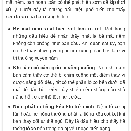
mặt nệm, bạn hoàn toàn có thể phát hiện sớm để kịp thời
xử lý. Dưới đây là những dấu hiệu phổ biến cho thấy
nệm lò xo của bạn đang bị lún.
Bề mặt nệm xuất hiện vết lõm rõ rệt:
Một trong
những dấu hiệu dễ nhận thấy nhất là bề mặt nệm
không còn phẳng như ban đầu. Khi quan sát kỹ, bạn
có thể thấy những vùng bị lõm xuống, đặc biệt là ở vị
trí thường xuyên nằm.
Khi nằm có cảm giác bị võng xuống:
Nếu khi nằm
bạn cảm thấy cơ thể bị chìm xuống một điểm thay vì
được nâng đỡ đều, rất có thể phần lò xo bên dưới đã
mất độ đàn hồi. Điều này khiến nệm không còn khả
năng hỗ trợ cơ thể tốt như trước.
Nệm phát ra tiếng kêu khi trở mình:
Nệm lò xo bị
lún hoặc hư hỏng thường phát ra tiếng kêu cọt kẹt khi
bạn thay đổi tư thế ngủ. Đây là dấu hiệu cho thấy hệ
thống lò xo bên trong đã bị yếu hoặc biến dạng.