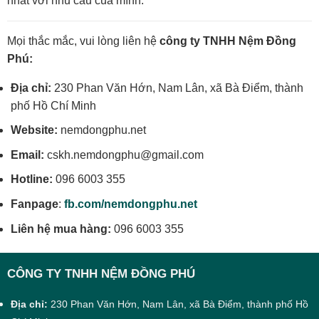
nhất với nhu cầu của mình.
Mọi thắc mắc, vui lòng liên hệ
công ty TNHH Nệm Đồng
Phú:
Địa chỉ:
230 Phan Văn Hớn, Nam Lân, xã Bà Điểm, thành
phố Hồ Chí Minh
Website:
nemdongphu.net
Email:
cskh.nemdongphu@gmail.com
Hotline:
096 6003 355
Fanpage
:
fb.com/nemdongphu.net
Liên hệ mua hàng:
096 6003 355
CÔNG TY TNHH NỆM ĐỒNG PHÚ
Địa chỉ:
230 Phan Văn Hớn, Nam Lân, xã Bà Điểm, thành phố Hồ