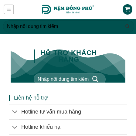
Skip
to
content
Tìm
kiếm:
HỖ TRỢ KHÁCH
HÀNG
Tìm
kiếm:
Liên hệ hỗ trợ
Hotline tư vấn mua hàng
Hotline khiếu nại