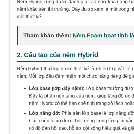
Nệm Hybrid cũng được đánh giá cao nhờ khả năng hạn c
nệm khác trên thị trường. Đây được xem là một trong 
một thiết kế.
Tham khảo thêm:
Nệm Foam hoạt tính là
2. Cấu tạo của nệm Hybrid
Nệm Hybrid thường được thiết kế từ nhiều lớp vật liệ
nằm. Mỗi lớp đều đảm nhận một chức năng riêng để gi
Lớp base (lớp đáy nệm):
Lớp base thường được
Đây là phần nền tảng của nệm, giúp tăng độ ổn đ
nệm Hybrid có thể hạn chế tình trạng xô lệch hoặ
Lớp nâng đỡ:
Phía trên lớp base là lớp nâng đỡ
Các cuộn lò xo được bọc riêng trong từng túi vả
có độ đàn hồi cao, hỗ trợ cột sống hiệu quả và g