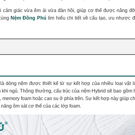
ại cảm giác vừa êm ái vừa đàn hồi, giúp cơ thể được nâng đỡ
 cùng
Nệm Đồng Phú
tìm hiểu chi tiết về cấu tạo, ưu nhược 
à dòng nệm được thiết kế từ sự kết hợp của nhiều loại vật l
 khi ngủ. Thông thường, cấu trúc của nệm Hybrid sẽ bao gồm 
oam, memory foam hoặc cao su ở phía trên. Sự kết hợp này giúp c
ả năng ôm sát cơ thể của các lớp foam.