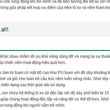
hế rung động khi trở mình và độ bền tương đối tốt so với nh
những giải pháp kết hợp ưu điểm của nệm lò xo và nệm foam tr
 gì?
u khác nhau nhằm tối ưu khả năng nâng đỡ và mang lại sự thoải
úp chiếc nệm hoạt động hiệu quả hơn.
 làm từ foam có mật độ cao như PU foam với độ dày khoảng t
ịnh và giữ cho toàn bộ cấu trúc nệm luôn vững chắc. Nhờ lớp 
c biến dạng sau thời gian dài sử dụng.
, nơi chứa hệ thống lò xo túi độc lập với độ dày phổ biến từ 15
i, giúp chúng hoạt động độc lập và nâng đỡ cơ thể tốt hơn. Nhờ
iảm rung động khi người nằm trở mình.