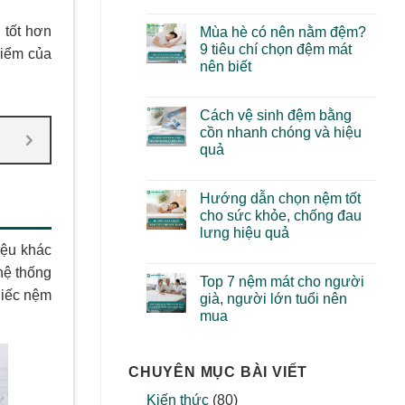
 tốt hơn
Mùa hè có nên nằm đệm?
9 tiêu chí chọn đệm mát
điểm của
nên biết
Cách vệ sinh đệm bằng
cồn nhanh chóng và hiệu
quả
Hướng dẫn chọn nệm tốt
cho sức khỏe, chống đau
lưng hiệu quả
iệu khác
hệ thống
Top 7 nệm mát cho người
hiếc nệm
già, người lớn tuổi nên
mua
CHUYÊN MỤC BÀI VIẾT
Kiến thức
(80)