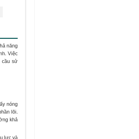
khả năng
nh. Việc
u cầu sử
hấy nóng
hần lõi.
ường khả
ụ lực và