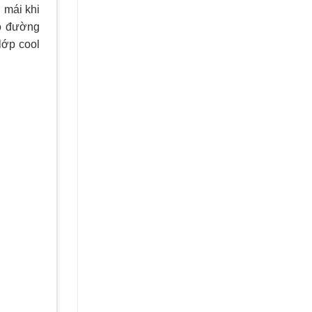
 mái khi
eo đường
lớp cool