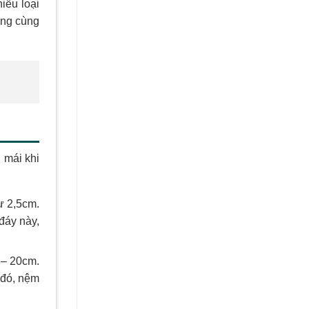
iều loại
ong cùng
 mái khi
ừ 2,5cm.
đáy này,
 – 20cm.
 đó, nệm