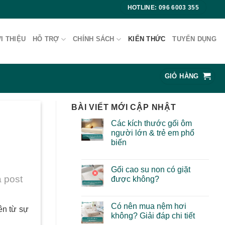
HOTLINE: 096 6003 355
I THIỆU
HỖ TRỢ
CHÍNH SÁCH
KIẾN THỨC
TUYỂN DỤNG
GIỎ HÀNG
BÀI VIẾT MỚI CẬP NHẬT
Các kích thước gối ôm
người lớn & trẻ em phổ
biến
Gối cao su non có giặt
 post
được không?
Có nên mua nệm hơi
ên từ sự
không? Giải đáp chi tiết