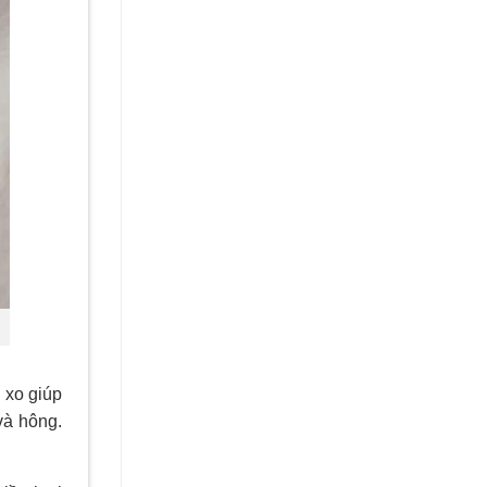
 xo giúp
và hông.