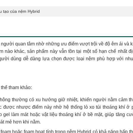
u tạo của nệm Hybrid
 người quan tâm nhờ những ưu điểm vượt trội về độ êm ái và 
m nào khác, sản phẩm này vẫn tồn tại một số hạn chế nhất đị
người dùng dễ dàng lựa chọn được loại nệm phù hợp với nh
 thể tham khảo:
hông thường có xu hướng giữ nhiệt, khiến người nằm cảm t
c được nhược điểm này nhờ hệ thống lò xo túi thoáng khí ở p
 gel làm mát hoặc vật liệu thoáng khí ở bề mặt, giúp tăng c
mát mẻ hơn khi nằm.
oam hoặc foam hoạt tính trong nệm Hybrid có khả năng hấp th