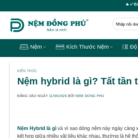
Skip
🔥 ✅ Bảo hành lên đế
to
content
Tìm
kiếm:
Nệm
Kích Thước Nệm
Độ
KIẾN THỨC
Nệm hybrid là gì? Tất tần 
ĐĂNG VÀO NGÀY
11/04/2026
BỞI
NEM DONG PHU
Nệm Hybrid là gì
và vì sao dòng nệm này ngày càng xu
kết hợp giữa nhiều vật liệu khác nhau, thường là hệ thố