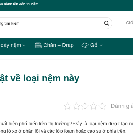
n 15 năm ✅ Freeship toàn quốc ✅ Bộ quà tặng ngủ cao cấp ✅ Lỗi 1 đổi 1 🔥
GIỚ
 dày nệm
Chăn – Drap
Gối
tật về loại nệm này
Đánh giá
ất hiện phổ biến trên thị trường? Đây là loại nệm được tạo n
ng lò xo ở phần lõi và các lớp foam hoặc cao su ở phía trên.