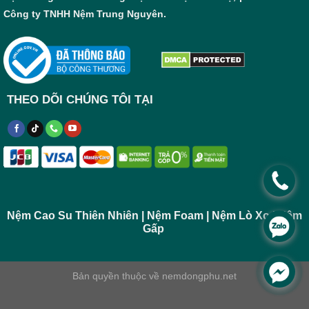
Công ty TNHH Nệm Trung Nguyên.
THEO DÕI CHÚNG TÔI TẠI
.
Nệm Cao Su Thiên Nhiên | Nệm Foam | Nệm Lò Xo | Nệm
.
Gấp
.
Bản quyền thuộc về
nemdongphu.net