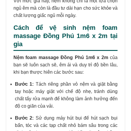
Với mức giá này, nệm không chỉ là một lựa chọn
ngủ êm mà còn là đầu tư dài hạn cho sức khỏe và
chất lượng giấc ngủ mỗi ngày.
Cách để vệ sinh nệm foam
massage Đồng Phú 1m6 x 2m tại
gia
Nệm foam massage Đồng Phú 1m6 x 2m
của
bạn sẽ luôn sạch sẽ, êm ái và duy trì độ bền lâu,
khi bạn thược hiên các bước sau:
Bước 1:
Tách riêng phần vỏ nệm và giặt bằng
tay hoặc máy giặt với chế độ nhẹ, tránh dùng
chất tẩy rửa mạnh để không làm ảnh hưởng đến
độ co giãn của vải.
Bước 2:
Sử dụng máy hút bụi để hút sạch bụi
bẩn, tóc và các tạp chất nhỏ bám sâu trong các