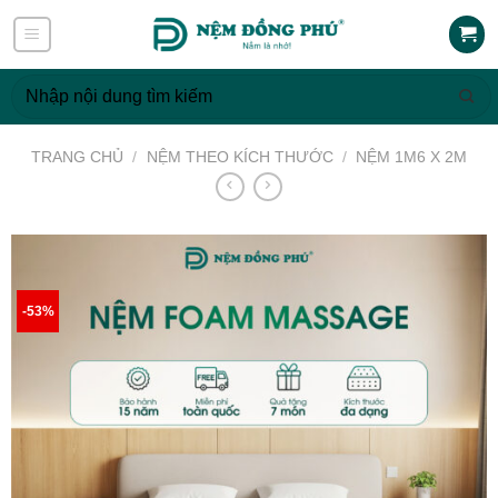
Skip
to
content
Tìm
kiếm:
TRANG CHỦ
/
NỆM THEO KÍCH THƯỚC
/
NỆM 1M6 X 2M
-53%