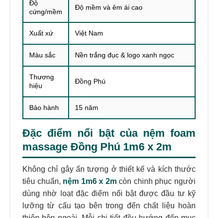
Độ
Độ mềm và êm ái cao
cứng/mềm
Xuất xứ
Việt Nam
Màu sắc
Nền trắng đục & logo xanh ngọc
Thương
Đồng Phú
hiệu
Bảo hành
15 năm
Đặc điểm nổi bật của nệm foam
massage Đồng Phú 1m6 x 2m
Không chỉ gây ấn tượng ở thiết kế và kích thước
tiêu chuẩn,
nệm 1m6 x 2m
còn chinh phục người
dùng nhờ loạt đặc điểm nổi bật được đầu tư kỹ
lưỡng từ cấu tạo bên trong đến chất liệu hoàn
thiện bên ngoài. Mỗi chi tiết đều hướng đến mục