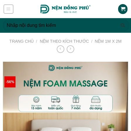
Skip
to
content
Tìm
kiếm:
TRANG CHỦ
/
NỆM THEO KÍCH THƯỚC
/
NỆM 1M X 2M
-56%