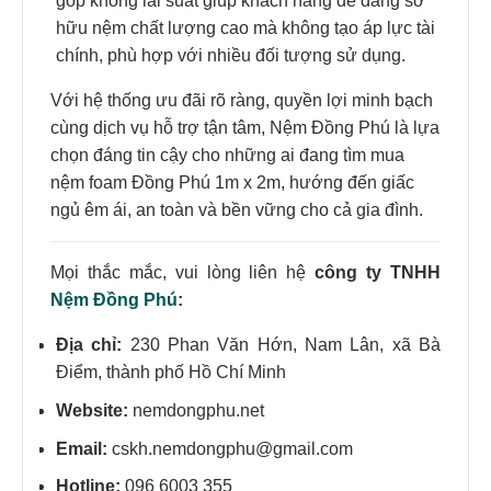
góp không lãi suất giúp khách hàng dễ dàng sở
hữu nệm chất lượng cao mà không tạo áp lực tài
chính, phù hợp với nhiều đối tượng sử dụng.
Với hệ thống ưu đãi rõ ràng, quyền lợi minh bạch
cùng dịch vụ hỗ trợ tận tâm, Nệm Đồng Phú là lựa
chọn đáng tin cậy cho những ai đang tìm mua
nệm foam Đồng Phú 1m x 2m, hướng đến giấc
ngủ êm ái, an toàn và bền vững cho cả gia đình.
Mọi thắc mắc, vui lòng liên hệ
công ty TNHH
Nệm Đồng Phú
:
Địa chỉ:
230 Phan Văn Hớn, Nam Lân, xã Bà
Điểm, thành phố Hồ Chí Minh
Website:
nemdongphu.net
Email:
cskh.nemdongphu@gmail.com
Hotline:
096 6003 355