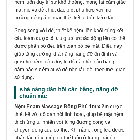
nệm luôn duy trì sự khô thoáng, mang lại cảm giác
mát mẻ và dễ chịu, đặc biệt phù hợp với môi
trường nóng ẩm hoặc thời tiết oi bức kéo dài.
Song song với đó, thiết kế nệm liền khối cùng kết
cấu foam được tối ưu giúp lực tác động lên cơ thể
được phân bổ đều trên toàn bộ bề mặt. Điều này
giúp tăng cường khả năng nâng đỡ ổn định và
giữ cho nệm luôn duy trì độ đàn hồi cân bằng,
đảm bảo sự êm ái và độ bền lâu dài theo thời gian
sử dụng.
Khả năng đàn hồi cân bằng, nâng đỡ
chuẩn xác
Nệm Foam Massage Đồng Phú 1m x 2m
được
thiết kế với độ đàn hồi linh hoạt, giúp bề mặt nệm
thích ứng tự nhiên với từng đường cong và
chuyển động của cơ thể. Khi nằm, trọng lực được
phân tán đều, giúp cơ thể luôn ở trạng thái ổn