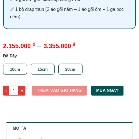
✅ 1 bộ drap thun (2 áo gối nằm – 1 áo gối ôm – 1 ga bọc
nệm)
–
₫
₫
2.155.000
3.355.000
Độ Dày
10cm
15cm
20cm
Nệm Foam Massage Đồng Phú 1m x 2m số lượng
THÊM VÀO GIỎ HÀNG
MUA NGAY
MÔ TẢ