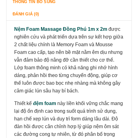
THÔNG TIN BỔ SUNG
ĐÁNH GIÁ (0)
Nệm Foam Massage Đồng Phú 1m x 2m
được
nghiên cứu và phát triển dựa trên sự kết hợp giữa
2 chất liệu chính là Memory Foam và Mousse
Foam cao cấp, tạo nên bề mặt nằm êm dịu nhưng
vẫn đảm bảo độ nâng đỡ cần thiết cho cơ thể.
Lớp foam thông minh có khả năng ghi nhớ hình
dáng, phản hồi theo từng chuyển động, giúp cơ
thể luôn được bao bọc nhẹ nhàng mà không gây
cảm giác lún sâu hay bí bách.
Thiết kế
đệm foam
này liền khối vững chắc mang
lại độ ổn định cao trong suốt quá trình sử dụng,
hạn chế xẹp lún và duy trì form dáng lâu dài. Độ
đàn hồi được cân chỉnh hợp lý giúp nệm ôm sát
các đường cong tự nhiên, từ đó phân bổ trọng