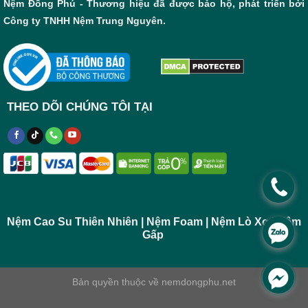
Nệm Đồng Phú - Thương hiệu đã được bảo hộ, phát triển bởi
Công ty TNHH Nệm Trung Nguyên.
THEO DÕI CHÚNG TÔI TẠI
.
Nệm Cao Su Thiên Nhiên | Nệm Foam | Nệm Lò Xo | Nệm
.
Gấp
.
Bản quyền thuộc về
nemdongphu.net