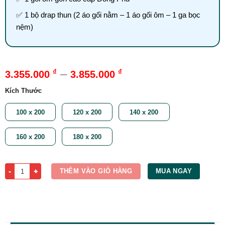
✅ 1 bộ drap thun (2 áo gối nằm – 1 áo gối ôm – 1 ga bọc
nệm)
–
₫
₫
3.355.000
3.855.000
Kích Thước
100 x 200
120 x 200
140 x 200
160 x 200
180 x 200
Nệm Foam Massage 20cm Đồng Phú số lượng
THÊM VÀO GIỎ HÀNG
MUA NGAY