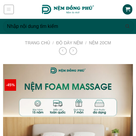
Skip
to
content
Tìm
kiếm:
TRANG CHỦ
/
ĐỘ DÀY NỆM
/
NỆM 20CM
-45%