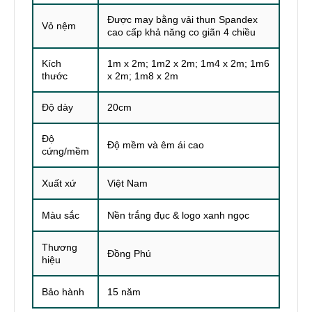
Được may bằng vải thun Spandex
Vỏ nệm
cao cấp khả năng co giãn 4 chiều
Kích
1m x 2m; 1m2 x 2m; 1m4 x 2m; 1m6
thước
x 2m; 1m8 x 2m
Độ dày
20cm
Độ
Độ mềm và êm ái cao
cứng/mềm
Xuất xứ
Việt Nam
Màu sắc
Nền trắng đục & logo xanh ngọc
Thương
Đồng Phú
hiệu
Bảo hành
15 năm