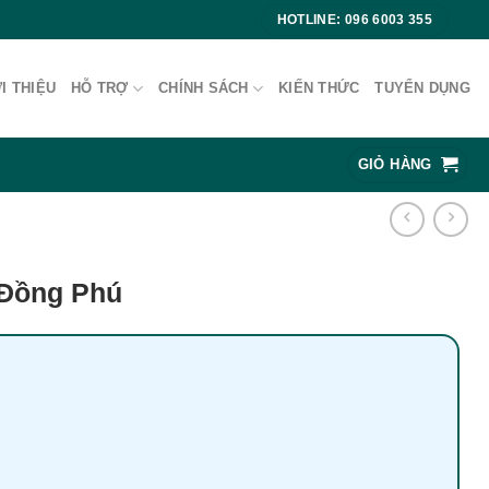

HOTLINE: 096 6003 355
I THIỆU
HỖ TRỢ
CHÍNH SÁCH
KIẾN THỨC
TUYỂN DỤNG
GIỎ HÀNG
Đồng Phú