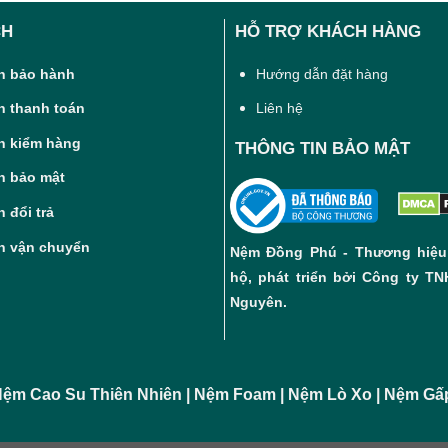
CH
HỖ TRỢ KHÁCH HÀNG
h bảo hành
Hướng dẫn đặt hàng
h thanh toán
Liên hệ
h kiểm hàng
THÔNG TIN BẢO MẬT
h bảo mật
 đổi trả
h vận chuyển
Nệm Đồng Phú - Thương hiệu
hộ, phát triển bởi Công ty T
Nguyên.
ệm Cao Su Thiên Nhiên | Nệm Foam | Nệm Lò Xo | Nệm G