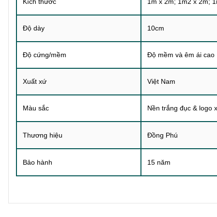
Kích thước
1m x 2m; 1m2 x 2m; 
Độ dày
10cm
Độ cứng/mềm
Độ mềm và êm ái cao
Xuất xứ
Việt Nam
Màu sắc
Nền trắng đục & logo 
Thương hiệu
Đồng Phú
Bảo hành
15 năm