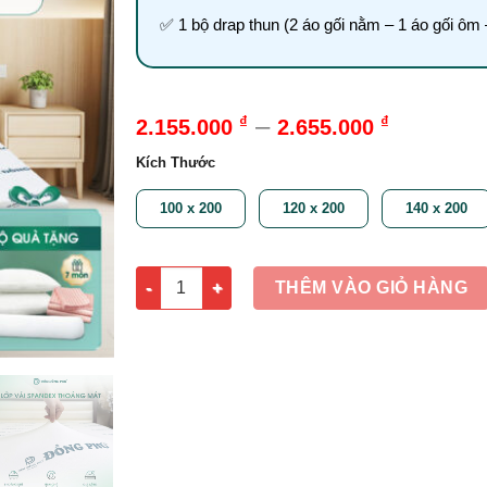
✅ 1 bộ drap thun (2 áo gối nằm – 1 áo gối ôm
–
₫
₫
2.155.000
2.655.000
Kích Thước
100 x 200
120 x 200
140 x 200
Nệm Foam Massage 10cm Đồng Phú số lượng
THÊM VÀO GIỎ HÀNG