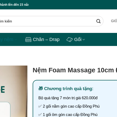
lên đến 15 năm ✅ Freeship toàn quốc ✅ Bộ quà tặng ngủ cao cấp ✅ Lỗi 1 đổi 1 
GIỚ
ày nệm
Chăn – Drap
Gối
Nệm Foam Massage 10cm 
Chương trình quà tặng:
Bộ quà tặng 7 món trị giá 620.000đ
✅ 2 gối nằm gòn cao cấp Đồng Phú
✅ 1 gối ôm gòn cao cấp Đồng Phú