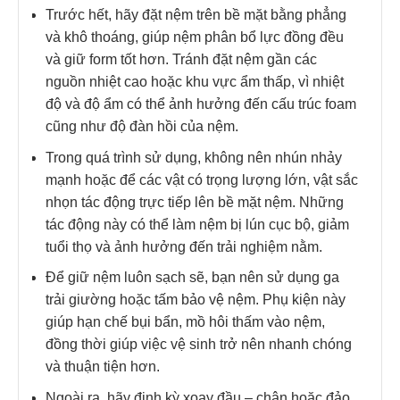
Trước hết, hãy đặt nệm trên bề mặt bằng phẳng
và khô thoáng, giúp nệm phân bổ lực đồng đều
và giữ form tốt hơn. Tránh đặt nệm gần các
nguồn nhiệt cao hoặc khu vực ẩm thấp, vì nhiệt
độ và độ ẩm có thể ảnh hưởng đến cấu trúc foam
cũng như độ đàn hồi của nệm.
Trong quá trình sử dụng, không nên nhún nhảy
mạnh hoặc để các vật có trọng lượng lớn, vật sắc
nhọn tác động trực tiếp lên bề mặt nệm. Những
tác động này có thể làm nệm bị lún cục bộ, giảm
tuổi thọ và ảnh hưởng đến trải nghiệm nằm.
Để giữ nệm luôn sạch sẽ, bạn nên sử dụng ga
trải giường hoặc tấm bảo vệ nệm. Phụ kiện này
giúp hạn chế bụi bẩn, mồ hôi thấm vào nệm,
đồng thời giúp việc vệ sinh trở nên nhanh chóng
và thuận tiện hơn.
Ngoài ra, hãy định kỳ xoay đầu – chân hoặc đảo