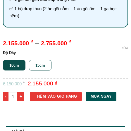
✅ 1 bộ drap thun (2 áo gối nằm – 1 áo gối ôm – 1 ga bọc
nệm)
–
₫
₫
2.155.000
2.755.000
XÓA
Độ Dày
10cm
15cm
Giá
Giá
₫
2.155.000
₫
6.150.000
gốc
hiện
là:
tại
Nệm Foam Đồng Phú Gấp 2 1m x 2m số lượng
THÊM VÀO GIỎ HÀNG
MUA NGAY
6.150.000 ₫.
là:
2.155.000 ₫.