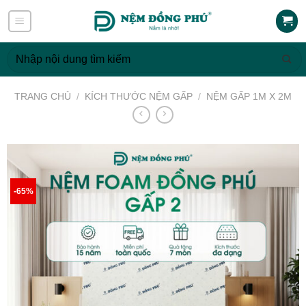
Skip
to
content
Tìm
kiếm:
TRANG CHỦ
/
KÍCH THƯỚC NỆM GẤP
/
NỆM GẤP 1M X 2M
-65%