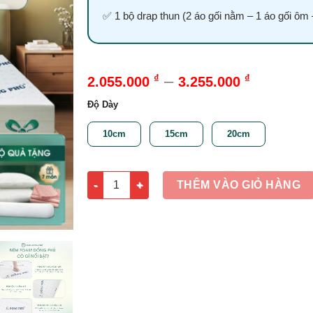
✅ 1 bộ drap thun (2 áo gối nằm – 1 áo gối ôm
–
₫
₫
2.055.000
3.255.000
Độ Dày
10cm
15cm
20cm
Nệm 1m2 x 1m6 | Nệm Foam Đồng Phú Cao Cấp
THÊM VÀO GIỎ HÀNG