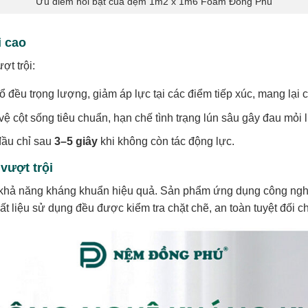
Ưu điểm nổi bật của đệm 1m2 x 1m6 Foam Đồng Phú
 cao
t trội:
 đều trọng lượng, giảm áp lực tại các điểm tiếp xúc, mang lại
ệ cột sống tiêu chuẩn, hạn chế tình trạng lún sâu gây đau mỏi 
 đầu chỉ sau
3–5 giây
khi không còn tác động lực.
ượt trội
ả năng kháng khuẩn hiệu quả. Sản phẩm ứng dụng công nghệ Io
ất liệu sử dụng đều được kiểm tra chặt chẽ, an toàn tuyệt đối c