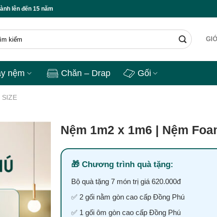
năm ✅ Freeship toàn quốc ✅ Bộ quà tặng ngủ cao cấp ✅ Lỗi 1 đổi 1 🔥
GIỚ
ày nệm
Chăn – Drap
Gối
 SIZE
Nệm 1m2 x 1m6 | Nệm Foa
Chương trình quà tặng:
Bộ quà tặng 7 món trị giá 620.000đ
✅ 2 gối nằm gòn cao cấp Đồng Phú
✅ 1 gối ôm gòn cao cấp Đồng Phú