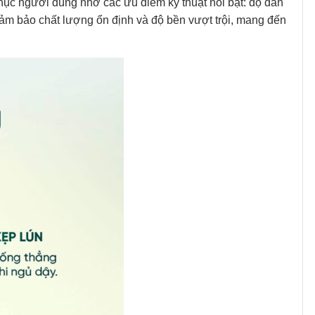
ục người dùng nhờ các ưu điểm kỹ thuật nổi bật: độ đàn
đảm bảo chất lượng ổn định và độ bền vượt trội, mang đến