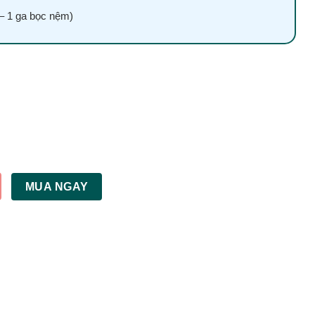
 – 1 ga bọc nệm)
 số lượng
MUA NGAY