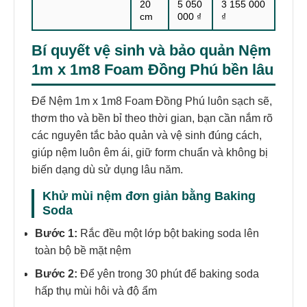
20
5 050
3 155 000
cm
000 ₫
₫
Bí quyết vệ sinh và bảo quản Nệm
1m x 1m8 Foam Đồng Phú bền lâu
Để Nệm 1m x 1m8 Foam Đồng Phú luôn sạch sẽ,
thơm tho và bền bỉ theo thời gian, bạn cần nắm rõ
các nguyên tắc bảo quản và vệ sinh đúng cách,
giúp nệm luôn êm ái, giữ form chuẩn và không bị
biến dạng dù sử dụng lâu năm.
Khử mùi nệm đơn giản bằng Baking
Soda
Bước 1:
Rắc đều một lớp bột baking soda lên
toàn bộ bề mặt nệm
Bước 2:
Để yên trong 30 phút để baking soda
hấp thụ mùi hôi và độ ẩm