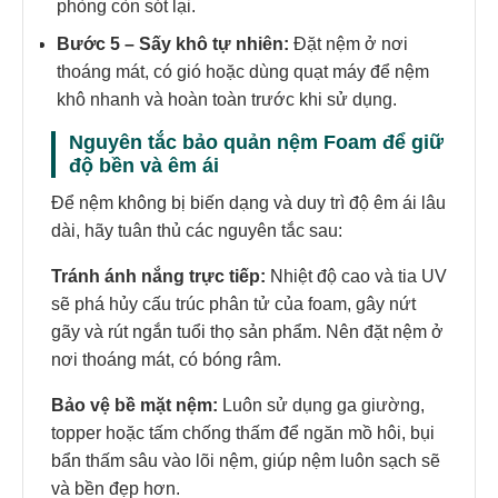
phòng còn sót lại.
Bước 5 – Sấy khô tự nhiên:
Đặt nệm ở nơi
thoáng mát, có gió hoặc dùng quạt máy để nệm
khô nhanh và hoàn toàn trước khi sử dụng.
Nguyên tắc bảo quản nệm Foam để giữ
độ bền và êm ái
Để nệm không bị biến dạng và duy trì độ êm ái lâu
dài, hãy tuân thủ các nguyên tắc sau:
Tránh ánh nắng trực tiếp:
Nhiệt độ cao và tia UV
sẽ phá hủy cấu trúc phân tử của foam, gây nứt
gãy và rút ngắn tuổi thọ sản phẩm. Nên đặt nệm ở
nơi thoáng mát, có bóng râm.
Bảo vệ bề mặt nệm:
Luôn sử dụng ga giường,
topper hoặc tấm chống thấm để ngăn mồ hôi, bụi
bẩn thấm sâu vào lõi nệm, giúp nệm luôn sạch sẽ
và bền đẹp hơn.