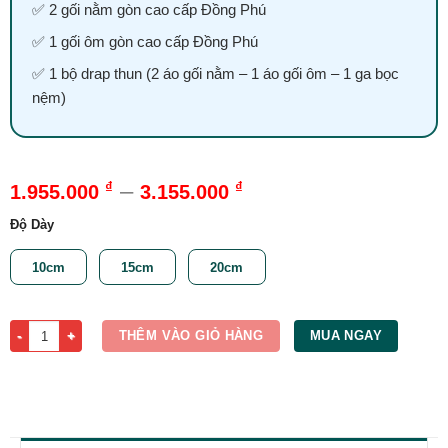
✅ 2 gối nằm gòn cao cấp Đồng Phú
✅ 1 gối ôm gòn cao cấp Đồng Phú
✅ 1 bộ drap thun (2 áo gối nằm – 1 áo gối ôm – 1 ga bọc
nệm)
–
₫
₫
1.955.000
3.155.000
Độ Dày
10cm
15cm
20cm
Nệm 1m x 1m8 | Nệm Foam Đồng Phú Cao Cấp số lượng
THÊM VÀO GIỎ HÀNG
MUA NGAY