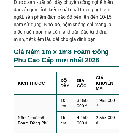
Được sản xuất bởi dây chuyền công nghệ hiện
đại với quy trình kiểm soát chất lượng nghiêm
ngặt, sản phẩm đảm bảo độ bền lên đến 10-15
năm sử dụng. Nhờ đó, nệm không chỉ mang lại
giấc ngủ ngon mà còn là khoản đầu tư thông
minh, tiết kiệm lâu dài cho gia đình bạn.
Giá Nệm 1m x 1m8 Foam Đồng
Phú Cao Cấp mới nhất 2026
GIÁ
ĐỘ
GIÁ
KÍCH THƯỚC
KHUYẾN
DÀY
GỐC
MẠI
10
3 850
1 955 000
cm
000 ₫
₫
Nệm 1mx1m8
15
4 450
2 555 000
Foam Đồng Phú
cm
000 ₫
₫