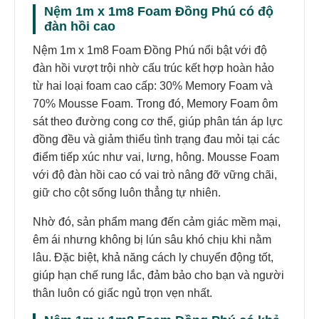
Nệm 1m x 1m8 Foam Đồng Phú có độ
đàn hồi cao
Nệm 1m x 1m8 Foam Đồng Phú nổi bật với độ
đàn hồi vượt trội nhờ cấu trúc kết hợp hoàn hảo
từ hai loại foam cao cấp: 30% Memory Foam và
70% Mousse Foam. Trong đó, Memory Foam ôm
sát theo đường cong cơ thể, giúp phân tán áp lực
đồng đều và giảm thiểu tình trạng đau mỏi tại các
điểm tiếp xúc như vai, lưng, hông. Mousse Foam
với độ đàn hồi cao có vai trò nâng đỡ vững chãi,
giữ cho cột sống luôn thẳng tự nhiên.
Nhờ đó, sản phẩm mang đến cảm giác mềm mại,
êm ái nhưng không bị lún sâu khó chịu khi nằm
lâu. Đặc biệt, khả năng cách ly chuyển động tốt,
giúp hạn chế rung lắc, đảm bảo cho bạn và người
thân luôn có giấc ngủ trọn vẹn nhất.