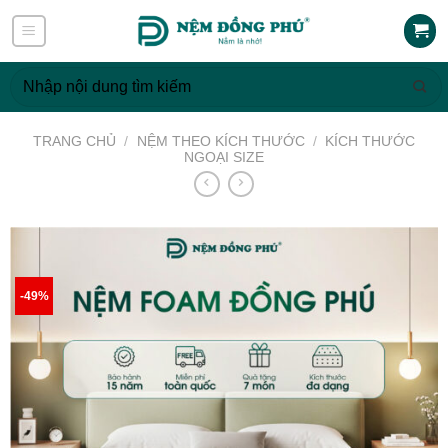
Skip
to
content
Tìm
kiếm:
TRANG CHỦ
/
NỆM THEO KÍCH THƯỚC
/
KÍCH THƯỚC
NGOẠI SIZE
-49%