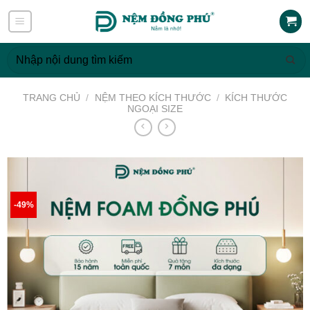
Skip
to
content
Tìm
kiếm:
TRANG CHỦ
/
NỆM THEO KÍCH THƯỚC
/
KÍCH THƯỚC
NGOẠI SIZE
-49%