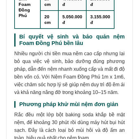
Foam
cm
đ
đ
Đồng
Phú
20
5.050.000
3.155.000
cm
đ
đ
Bí quyết vệ sinh và bảo quản nệm
Foam Đồng Phú bền lâu
Nhiều người chi tiền mua nệm cao cấp nhưng lại
bỏ qua việc vệ sinh, bảo dưỡng đúng phương
pháp, dẫn đến nệm nhanh xuống cấp và mất đi độ
bền vốn có. Với Nệm Foam Đồng Phú 1m x 1m6,
việc chăm sóc hợp lý sẽ giúp nệm duy trì độ êm ái
và khả năng nâng đỡ trong khoảng 10–15 năm.
Phương pháp khử mùi nệm đơn giản
Rắc đều một lớp bột baking soda khắp bề mặt
nệm, để khoảng 30 phút rồi dùng máy hút bụi hút
sạch. Đây là cách loại bỏ mùi hôi và độ ẩm an
toàn, hiệu quả nhất cho nệm foam.