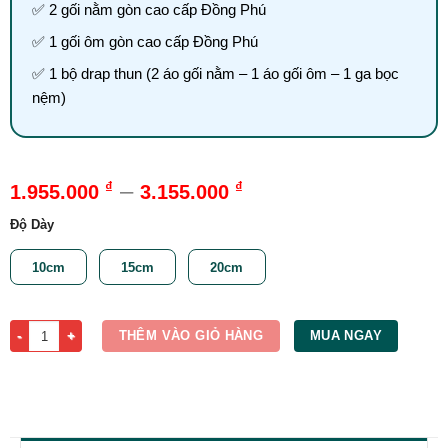
✅ 2 gối nằm gòn cao cấp Đồng Phú
✅ 1 gối ôm gòn cao cấp Đồng Phú
✅ 1 bộ drap thun (2 áo gối nằm – 1 áo gối ôm – 1 ga bọc
nệm)
–
₫
₫
1.955.000
3.155.000
Độ Dày
10cm
15cm
20cm
Nệm 1m x 1m6 | Nệm Foam Đồng Phú Cao Cấp số lượng
THÊM VÀO GIỎ HÀNG
MUA NGAY