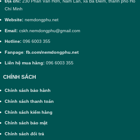
Địa chỉ:
230 Phan Văn Hớn, Nam Lân, xã Bà Điểm, thành phố Hồ
Chí Minh
Website:
nemdongphu.net
Email:
cskh.nemdongphu@gmail.com
Hotline:
096 6003 355
Fanpage
:
fb.com/nemdongphu.net
Liên hệ mua hàng:
096 6003 355
CHÍNH SÁCH
Chính sách bảo hành
Chính sách thanh toán
Chính sách kiểm hàng
Chính sách bảo mật
Chính sách đổi trả