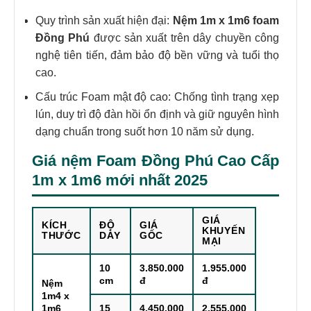
Quy trình sản xuất hiện đại:
Nệm 1m x 1m6 foam
Đồng Phú
được sản xuất trên dây chuyền công
nghệ tiên tiến, đảm bảo độ bền vững và tuổi thọ
cao.
Cấu trúc Foam mật độ cao: Chống tình trạng xẹp
lún, duy trì độ đàn hồi ổn định và giữ nguyên hình
dạng chuẩn trong suốt hơn 10 năm sử dụng.
Giá nệm Foam Đồng Phú Cao Cấp
1m x 1m6 mới nhất 2025
GIÁ
KÍCH
ĐỘ
GIÁ
KHUYẾN
THƯỚC
DÀY
GỐC
MẠI
10
3.850.000
1.955.000
cm
đ
đ
Nệm
1m4 x
1m6
15
4.450.000
2.555.000