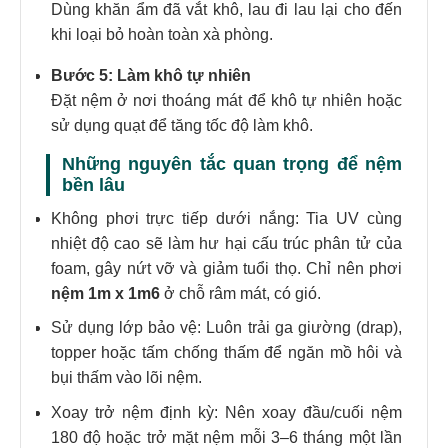
Dùng khăn ẩm đã vắt khô, lau đi lau lại cho đến
khi loại bỏ hoàn toàn xà phòng.
Bước 5: Làm khô tự nhiên
Đặt nệm ở nơi thoáng mát để khô tự nhiên hoặc
sử dụng quạt để tăng tốc độ làm khô.
Những nguyên tắc quan trọng để nệm
bền lâu
Không phơi trực tiếp dưới nắng: Tia UV cùng
nhiệt độ cao sẽ làm hư hại cấu trúc phân tử của
foam, gây nứt vỡ và giảm tuổi thọ. Chỉ nên phơi
nệm 1m x 1m6
ở chỗ râm mát, có gió.
Sử dụng lớp bảo vệ: Luôn trải ga giường (drap),
topper hoặc tấm chống thấm để ngăn mồ hôi và
bụi thấm vào lõi nệm.
Xoay trở nệm định kỳ: Nên xoay đầu/cuối nệm
180 độ hoặc trở mặt nệm mỗi 3–6 tháng một lần