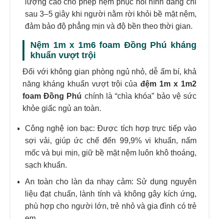
lượng cao cho phép nệm phục hồi hình dáng chỉ
sau 3–5 giây khi người nằm rời khỏi bề mặt nệm,
đảm bảo độ phẳng mịn và độ bền theo thời gian.
Nệm 1m x 1m6 foam Đồng Phú kháng
khuẩn vượt trội
Đối với không gian phòng ngủ nhỏ, dễ ẩm bí, khả
năng kháng khuẩn vượt trội của
đệm 1m x 1m2
foam Đồng Phú
chính là “chìa khóa” bảo vệ sức
khỏe giấc ngủ an toàn.
Công nghệ ion bạc: Được tích hợp trực tiếp vào
sợi vải, giúp ức chế đến 99,9% vi khuẩn, nấm
mốc và bụi mịn, giữ bề mặt nệm luôn khô thoáng,
sạch khuẩn.
An toàn cho làn da nhạy cảm: Sử dụng nguyên
liệu đạt chuẩn, lành tính và không gây kích ứng,
phù hợp cho người lớn, trẻ nhỏ và gia đình có trẻ
em.