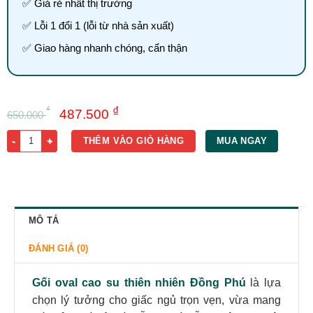
✅
Giá rẻ nhất thị trường
✅ Lỗi 1 đổi 1 (lỗi từ nhà sản xuất)
✅ Giao hàng nhanh chóng, cẩn thận
Giá
Giá
₫
₫
487.500
650.000
gốc
hiện
Gối Oval Cao Su Thiên Nhiên Đồng Phú số lượng
THÊM VÀO GIỎ HÀNG
MUA NGAY
là:
tại
650.000 ₫.
là:
487.500 ₫.
MÔ TẢ
ĐÁNH GIÁ (0)
Gối oval cao su thiên nhiên Đồng Phú
là lựa
chọn lý tưởng cho giấc ngủ trọn vẹn, vừa mang