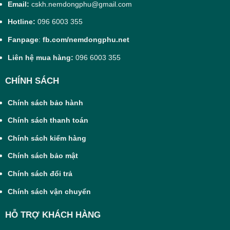
Vỏ gối
Email:
cskh.nemdongphu@gmail.com
tròn giúp tăng khả năng thoáng khí
Hotline:
096 6003 355
Hệ thống hàng trăm lỗ thoáng khí
Thiết kế
trên hai bề mặt gối
Fanpage
:
fb.com/nemdongphu.net
Liên hệ mua hàng:
096 6003 355
Độ
Độ mềm và êm ái cao
cứng/mềm
CHÍNH SÁCH
Kích
50x70cm
Chính sách bảo hành
thước
Chính sách thanh toán
Màu sắc
Trắng
Chính sách kiểm hàng
Xuất xứ
Việt Nam
Chính sách bảo mật
Chính sách đổi trả
Thương
Đồng Phú
hiệu
Chính sách vận chuyển
Đặc điểm nổi bật của
gối oval cao
HỖ TRỢ KHÁCH HÀNG
su thiên nhiên Đồng Phú