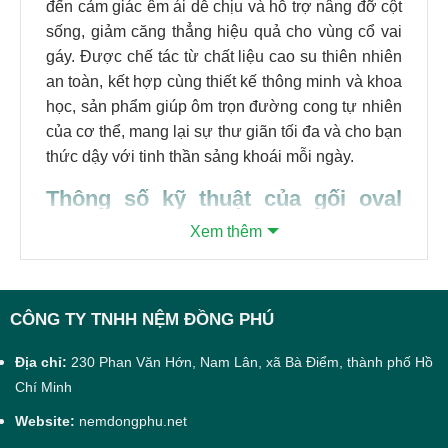
đến cảm giác êm ái dễ chịu và hỗ trợ nâng đỡ cột
sống, giảm căng thẳng hiệu quả cho vùng cổ vai
gáy. Được chế tác từ chất liệu cao su thiên nhiên
an toàn, kết hợp cùng thiết kế thông minh và khoa
học, sản phẩm giúp ôm trọn đường cong tự nhiên
của cơ thể, mang lại sự thư giãn tối đa và cho bạn
thức dậy với tinh thần sảng khoái mỗi ngày.
Thông số kỹ thuật của
gối oval
cao su thiên nhiên Đồng Phú
Xem thêm
Dòng
gối
oval cao su thiên nhiên Đồng Phú
sẽ
có thông số kỹ thuật như sau:
CÔNG TY TNHH NỆM ĐỒNG PHÚ
Thông số
Mô tả
Địa chỉ:
230 Phan Văn Hớn, Nam Lân, xã Bà Điểm, thành phố Hồ
Chí Minh
Chất liệu
100% cao su thiên nhiên
Website:
nemdongphu.net
2 mặt nệm được thiết kế với nhiều lỗ