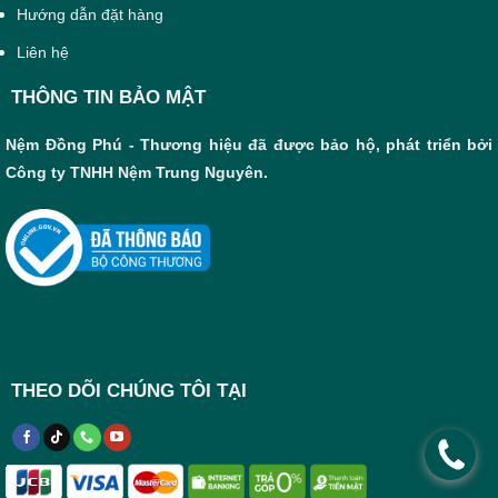
Hướng dẫn đặt hàng
Thiết kế
dạng oval
thông minh
Liên hệ
Gối oval cao su thiên nhiên Đồng Phú
sở hữu
THÔNG TIN BẢO MẬT
thiết kế dáng oval được nghiên cứu kỹ lưỡng
nhằm mang lại cảm giác thoải mái tối đa cho
Nệm Đồng Phú - Thương hiệu đã được bảo hộ, phát triển bởi
người sử dụng. Độ cong nhẹ của gối giúp ôm sát
Công ty TNHH Nệm Trung Nguyên.
phần đầu, cổ và vai, từ đó phân tán áp lực hiệu
quả trong suốt quá trình ngủ. Nhờ vậy, tư thế nằm
được cải thiện rõ rệt, đồng thời hỗ trợ giảm nguy
cơ đau cổ, mỏi vai gáy – đặc biệt phù hợp với
người làm việc văn phòng hoặc thường xuyên
chịu áp lực, căng thẳng.
THEO DÕI CHÚNG TÔI TẠI
.