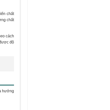
iến chất
từng chất
theo cách
 được độ
là hướng