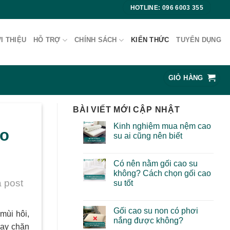
HOTLINE: 096 6003 355
I THIỆU
HỖ TRỢ
CHÍNH SÁCH
KIẾN THỨC
TUYỂN DỤNG
GIỎ HÀNG
BÀI VIẾT MỚI CẬP NHẬT
Kinh nghiệm mua nệm cao
ao
su ai cũng nên biết
Có nên nằm gối cao su
không? Cách chọn gối cao
 post
su tốt
Gối cao su non có phơi
mùi hôi,
nắng được không?
hay chăn