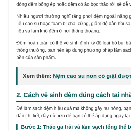
dòng đệm bông ép hoặc đệm có áo bọc tháo rời sẽ dễ vệ
Nhiều người thường nghĩ rằng phơi đệm ngoài nắng gắ
liệu cao su hoặc foam bị chai cứng, giảm độ đàn hồi sau
liệu và làm khô đệm ở nơi thông thoáng.
Đệm hoàn toàn có thể vệ sinh định kỳ để loại bỏ bụi bẩn
thông thường, bạn nên áp dụng phương pháp làm sạch
bền của sản phẩm.
Xem thêm:
Nệm cao su non có giặt đượ
2. Cách vệ sinh đệm đúng cách tại nh
Để làm sạch đệm hiệu quả mà không gây hư hỏng, bạn 
dẫn chi tiết, đầy đủ hơn để bạn có thể áp dụng ngay tại
Bước 1: Tháo ga trải và làm sạch tổng thể 