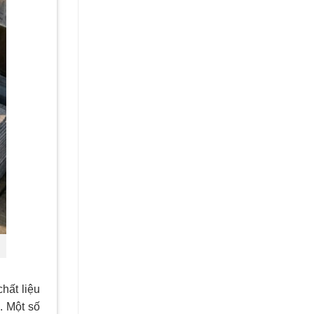
hất liệu
. Một số