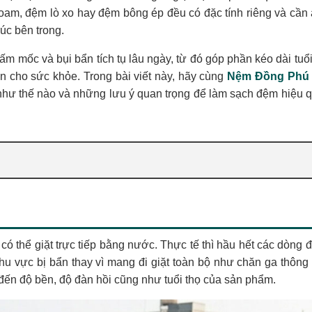
oam, đệm lò xo hay đệm bông ép đều có đặc tính riêng và cần
úc bên trong.
ấm mốc và bụi bẩn tích tụ lâu ngày, từ đó góp phần kéo dài tuổi
n cho sức khỏe. Trong bài viết này, hãy cùng
Nệm Đồng Phú
 như thế nào và những lưu ý quan trọng để làm sạch đệm hiệu 
có thể giặt trực tiếp bằng nước. Thực tế thì hầu hết các dòng 
hu vực bị bẩn thay vì mang đi giặt toàn bộ như chăn ga thông
đến độ bền, độ đàn hồi cũng như tuổi thọ của sản phẩm.