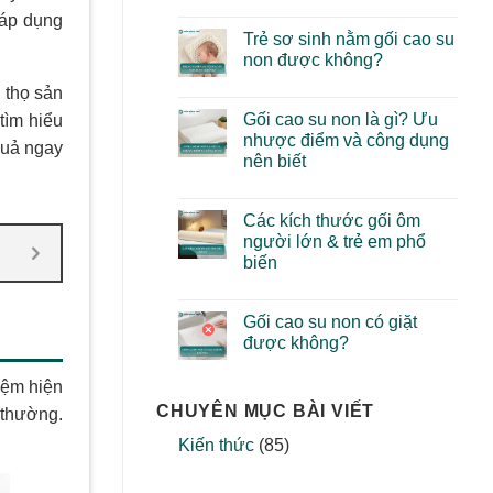
 áp dụng
Trẻ sơ sinh nằm gối cao su
non được không?
 thọ sản
Gối cao su non là gì? Ưu
tìm hiểu
nhược điểm và công dụng
quả ngay
nên biết
Các kích thước gối ôm
người lớn & trẻ em phổ
biến
Gối cao su non có giặt
được không?
đệm hiện
CHUYÊN MỤC BÀI VIẾT
 thường.
Kiến thức
(85)