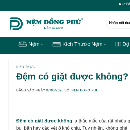
Skip
🔥 ✅ Bảo hành lên đến
to
content
Tìm
kiếm:
Nệm
Kích Thước Nệm
Độ
KIẾN THỨC
Đệm có giặt được không? 
ĐĂNG VÀO NGÀY
07/05/2026
BỞI
NEM DONG PHU
Đệm có giặt được không
là thắc mắc của rất nhiều g
bụi bẩn hay các vết ố khó chịu. Tuy nhiên, không phải