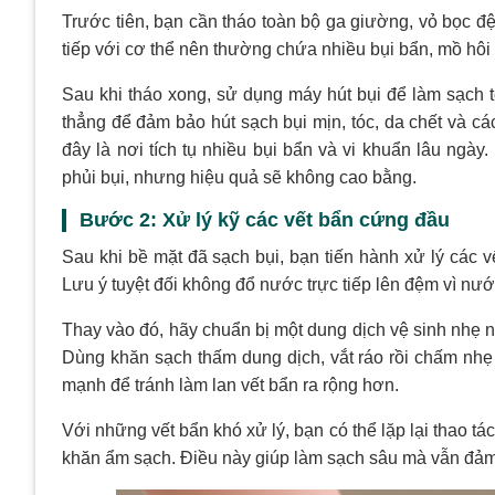
Trước tiên, bạn cần tháo toàn bộ ga giường, vỏ bọc đệm
tiếp với cơ thể nên thường chứa nhiều bụi bẩn, mồ hôi 
Sau khi tháo xong, sử dụng máy hút bụi để làm sạch 
thẳng để đảm bảo hút sạch bụi mịn, tóc, da chết và 
đây là nơi tích tụ nhiều bụi bẩn và vi khuẩn lâu ngà
phủi bụi, nhưng hiệu quả sẽ không cao bằng.
Bước 2: Xử lý kỹ các vết bẩn cứng đầu
Sau khi bề mặt đã sạch bụi, bạn tiến hành xử lý các v
Lưu ý tuyệt đối không đổ nước trực tiếp lên đệm vì nư
Thay vào đó, hãy chuẩn bị một dung dịch vệ sinh nhẹ
Dùng khăn sạch thấm dung dịch, vắt ráo rồi chấm nhẹ 
mạnh để tránh làm lan vết bẩn ra rộng hơn.
Với những vết bẩn khó xử lý, bạn có thể lặp lại thao tá
khăn ẩm sạch. Điều này giúp làm sạch sâu mà vẫn đảm