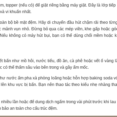
, topper (nếu có) để giặt riêng bằng máy giặt. Đây là lớp tiếp 
và vi khuẩn nhất.
toàn bộ bề mặt đệm. Hãy di chuyển đầu hút chậm rãi theo từ
các mảnh vụn nhỏ. Đừng bỏ qua các mép viền, khe gấp hoặc gó
y. Nếu không có máy hút bụi, bạn có thể dùng chổi mềm hoặc 
ết bẩn như mồ hôi, nước tiểu, đồ ăn, cà phê hoặc vết ố vàng l
ớc có thể thấm sâu vào bên trong và gây ẩm mốc.
 như nước ấm pha xà phòng loãng hoặc hỗn hợp baking soda v
lên khu vực bị bẩn. Bạn nên thao tác theo kiểu nhẹ nhàng tha
c nhiều lần hoặc để dung dịch ngấm trong vài phút trước khi lau
 bảo an toàn cho cấu trúc đệm.