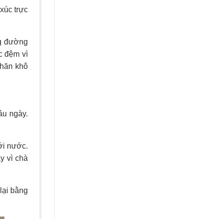
xúc trực
ng đường
c đệm vì
khăn khô
âu ngày.
ới nước.
y vì chà
 lại bằng