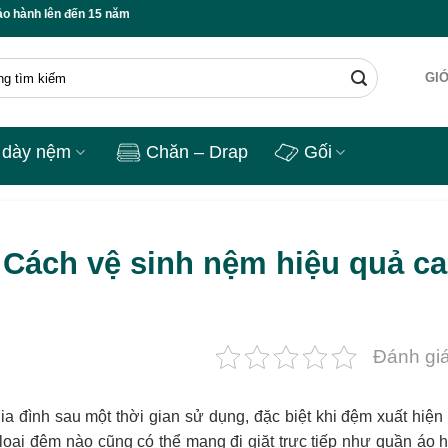
 15 năm ✅ Freeship toàn quốc ✅ Bộ quà tặng ngủ cao cấp ✅ Lỗi 1 đổi 1 🔥
GIỚ
 dày nệm
Chăn – Drap
Gối
Cách vệ sinh nệm hiệu quả c
Đánh giá
ia đình sau một thời gian sử dụng, đặc biệt khi đệm xuất hiện 
 loại đệm nào cũng có thể mang đi giặt trực tiếp như quần áo 