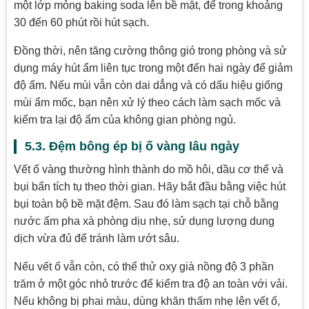
một lớp mỏng baking soda lên bề mặt, để trong khoảng
30 đến 60 phút rồi hút sạch.
Đồng thời, nên tăng cường thông gió trong phòng và sử
dụng máy hút ẩm liên tục trong một đến hai ngày để giảm
độ ẩm. Nếu mùi vẫn còn dai dẳng và có dấu hiệu giống
mùi ẩm mốc, bạn nên xử lý theo cách làm sạch mốc và
kiểm tra lại độ ẩm của không gian phòng ngủ.
5.3. Đệm bông ép bị ố vàng lâu ngày
Vết ố vàng thường hình thành do mồ hôi, dầu cơ thể và
bụi bẩn tích tụ theo thời gian. Hãy bắt đầu bằng việc hút
bụi toàn bộ bề mặt đệm. Sau đó làm sạch tại chỗ bằng
nước ấm pha xà phòng dịu nhẹ, sử dụng lượng dung
dịch vừa đủ để tránh làm ướt sâu.
Nếu vết ố vẫn còn, có thể thử oxy già nồng độ 3 phần
trăm ở một góc nhỏ trước để kiểm tra độ an toàn với vải.
Nếu không bị phai màu, dùng khăn thấm nhẹ lên vết ố,