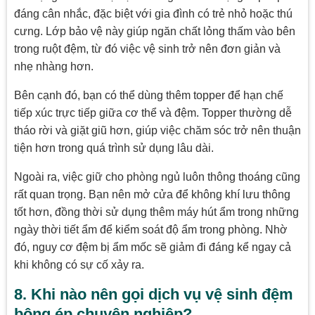
đáng cân nhắc, đặc biệt với gia đình có trẻ nhỏ hoặc thú
cưng. Lớp bảo vệ này giúp ngăn chất lỏng thấm vào bên
trong ruột đệm, từ đó việc vệ sinh trở nên đơn giản và
nhẹ nhàng hơn.
Bên cạnh đó, bạn có thể dùng thêm topper để hạn chế
tiếp xúc trực tiếp giữa cơ thể và đệm. Topper thường dễ
tháo rời và giặt giũ hơn, giúp việc chăm sóc trở nên thuận
tiện hơn trong quá trình sử dụng lâu dài.
Ngoài ra, việc giữ cho phòng ngủ luôn thông thoáng cũng
rất quan trọng. Bạn nên mở cửa để không khí lưu thông
tốt hơn, đồng thời sử dụng thêm máy hút ẩm trong những
ngày thời tiết ẩm để kiểm soát độ ẩm trong phòng. Nhờ
đó, nguy cơ đệm bị ẩm mốc sẽ giảm đi đáng kể ngay cả
khi không có sự cố xảy ra.
8. Khi nào nên gọi dịch vụ vệ sinh đệm
bông ép chuyên nghiệp?