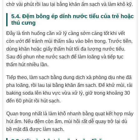
chờ vài phút rồi lau lại bằng khăn ẩm sạch và làm khô kỹ.
5.4. Đệm bông ép dính nước tiểu của trẻ hoặc
thú cưng
Đây là tình huống cần xử lý càng sớm càng tốt khi vết
còn ướt để tránh mùi thấm sâu vào bên trong. Trước tiên,
dùng khăn hoặc giấy thấm hút tối đa lượng nước tiểu.
Sau đó phun nhẹ nước sạch để làm loãng và tiếp tục
thấm hút nhiều lần.
Tiếp theo, làm sạch bằng dung dịch xà phòng dịu nhẹ đã
pha loãng, rồi lau lại bằng khăn ẩm sạch. Để khử mùi, rải
baking soda lên khu vực vừa xử lý, giữ trong khoảng 30
đến 60 phút rồi hút sạch.
Quan trọng nhất là làm khô nhanh bằng quạt kết hợp máy
hút ẩm. Nếu đệm còn ẩm, mùi hôi rất dễ quay trở lại dù
bề mặt đã được làm sạch.