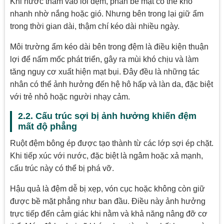
Khi nước thấm vào lõi đệm, phần bề mặt có thể khô
nhanh nhờ nắng hoặc gió. Nhưng bên trong lại giữ ẩm
trong thời gian dài, thậm chí kéo dài nhiều ngày.
Môi trường ẩm kéo dài bên trong đệm là điều kiện thuận
lợi để nấm mốc phát triển, gây ra mùi khó chịu và làm
tăng nguy cơ xuất hiện mạt bụi. Đây đều là những tác
nhân có thể ảnh hưởng đến hệ hô hấp và làn da, đặc biệt
với trẻ nhỏ hoặc người nhạy cảm.
2.2. Cấu trúc sợi bị ảnh hưởng khiến đệm
mất độ phẳng
Ruột đệm bông ép được tạo thành từ các lớp sợi ép chặt.
Khi tiếp xúc với nước, đặc biệt là ngâm hoặc xả mạnh,
cấu trúc này có thể bị phá vỡ.
Hậu quả là đệm dễ bị xẹp, vón cục hoặc không còn giữ
được bề mặt phẳng như ban đầu. Điều này ảnh hưởng
trực tiếp đến cảm giác khi nằm và khả năng nâng đỡ cơ