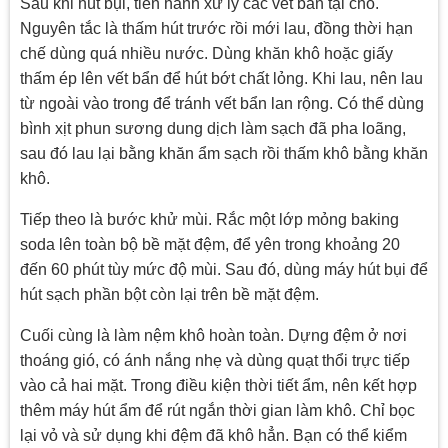
Sau khi hút bụi, tiến hành xử lý các vết bẩn tại chỗ.
Nguyên tắc là thấm hút trước rồi mới lau, đồng thời hạn
chế dùng quá nhiều nước. Dùng khăn khô hoặc giấy
thấm ép lên vết bẩn để hút bớt chất lỏng. Khi lau, nên lau
từ ngoài vào trong để tránh vết bẩn lan rộng. Có thể dùng
bình xịt phun sương dung dịch làm sạch đã pha loãng,
sau đó lau lại bằng khăn ẩm sạch rồi thấm khô bằng khăn
khô.
Tiếp theo là bước khử mùi. Rắc một lớp mỏng baking
soda lên toàn bộ bề mặt đệm, để yên trong khoảng 20
đến 60 phút tùy mức độ mùi. Sau đó, dùng máy hút bụi để
hút sạch phần bột còn lại trên bề mặt đệm.
Cuối cùng là làm nệm khô hoàn toàn. Dựng đệm ở nơi
thoáng gió, có ánh nắng nhẹ và dùng quạt thổi trực tiếp
vào cả hai mặt. Trong điều kiện thời tiết ẩm, nên kết hợp
thêm máy hút ẩm để rút ngắn thời gian làm khô. Chỉ bọc
lại vỏ và sử dụng khi đệm đã khô hẳn. Bạn có thể kiểm