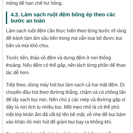
mỏng để hạn chế hư hỏng.
4.2. Làm sạch ruột đệm bông ép theo các
bước an toàn
Làm sạch ruột đệm cần thực hiện theo từng bước rõ ràng
để tránh làm ẩm sâu bên trong mà vẫn loại bỏ được bụi
bẩn và mùi khó chịu.
Trước tiên, tháo vỏ đệm và dựng đệm ở nơi thông
thoáng. Nếu đệm có thể gấp, nên tách từng phần để thao
tác dễ hơn.
Tiếp theo, dùng máy hút bụi làm sạch cả hai mặt đệm. Di
chuyển đầu hút theo đường thẳng, chậm và có chồng lấn
để lấy sạch bụi mịn. Nên chú ý các mép và đường gấp vì
đây là nơi tích tụ nhiều bụi. Một mẹo nhỏ là có thể phủ
một lớp khăn ẩm đã vắt kỹ lên bề mặt, vỗ nhẹ để bụi bám
vào khăn rồi mới hút để giảm bụi bay ra không khí.