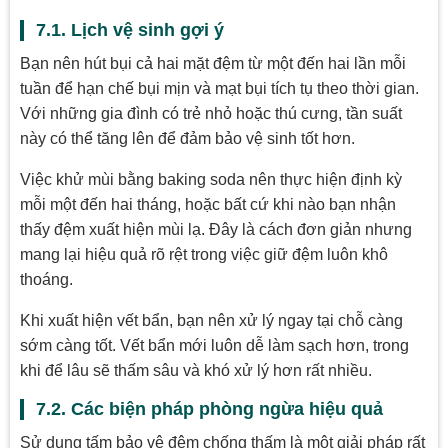
7.1. Lịch vệ sinh gợi ý
Bạn nên hút bụi cả hai mặt đệm từ một đến hai lần mỗi
tuần để hạn chế bụi mịn và mạt bụi tích tụ theo thời gian.
Với những gia đình có trẻ nhỏ hoặc thú cưng, tần suất
này có thể tăng lên để đảm bảo vệ sinh tốt hơn.
Việc khử mùi bằng baking soda nên thực hiện định kỳ
mỗi một đến hai tháng, hoặc bất cứ khi nào bạn nhận
thấy đệm xuất hiện mùi lạ. Đây là cách đơn giản nhưng
mang lại hiệu quả rõ rệt trong việc giữ đệm luôn khô
thoáng.
Khi xuất hiện vết bẩn, bạn nên xử lý ngay tại chỗ càng
sớm càng tốt. Vết bẩn mới luôn dễ làm sạch hơn, trong
khi để lâu sẽ thấm sâu và khó xử lý hơn rất nhiều.
7.2. Các biện pháp phòng ngừa hiệu quả
Sử dụng tấm bảo vệ đệm chống thấm là một giải pháp rất