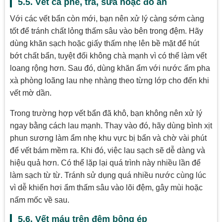
5.5. Vết cà phê, trà, sữa hoặc đồ ăn
Với các vết bẩn còn mới, bạn nên xử lý càng sớm càng
tốt để tránh chất lỏng thấm sâu vào bên trong đệm. Hãy
dùng khăn sạch hoặc giấy thấm nhẹ lên bề mặt để hút
bớt chất bẩn, tuyệt đối không chà mạnh vì có thể làm vết
loang rộng hơn. Sau đó, dùng khăn ẩm với nước ấm pha
xà phòng loãng lau nhẹ nhàng theo từng lớp cho đến khi
vết mờ dần.
Trong trường hợp vết bẩn đã khô, bạn không nên xử lý
ngay bằng cách lau mạnh. Thay vào đó, hãy dùng bình xịt
phun sương làm ẩm nhẹ khu vực bị bẩn và chờ vài phút
để vết bám mềm ra. Khi đó, việc lau sạch sẽ dễ dàng và
hiệu quả hơn. Có thể lặp lại quá trình này nhiều lần để
làm sạch từ từ. Tránh sử dụng quá nhiều nước cùng lúc
vì dễ khiến hơi ẩm thấm sâu vào lõi đệm, gây mùi hoặc
nấm mốc về sau.
5.6. Vết máu trên đệm bông ép