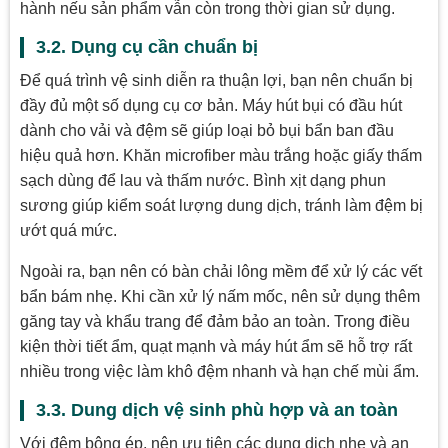
hành nếu sản phẩm vẫn còn trong thời gian sử dụng.
3.2. Dụng cụ cần chuẩn bị
Để quá trình vệ sinh diễn ra thuận lợi, bạn nên chuẩn bị
đầy đủ một số dụng cụ cơ bản. Máy hút bụi có đầu hút
dành cho vải và đệm sẽ giúp loại bỏ bụi bẩn ban đầu
hiệu quả hơn. Khăn microfiber màu trắng hoặc giấy thấm
sạch dùng để lau và thấm nước. Bình xịt dạng phun
sương giúp kiểm soát lượng dung dịch, tránh làm đệm bị
ướt quá mức.
Ngoài ra, bạn nên có bàn chải lông mềm để xử lý các vết
bẩn bám nhẹ. Khi cần xử lý nấm mốc, nên sử dụng thêm
găng tay và khẩu trang để đảm bảo an toàn. Trong điều
kiện thời tiết ẩm, quạt mạnh và máy hút ẩm sẽ hỗ trợ rất
nhiều trong việc làm khô đệm nhanh và hạn chế mùi ẩm.
3.3. Dung dịch vệ sinh phù hợp và an toàn
Với đệm bông ép, nên ưu tiên các dung dịch nhẹ và an