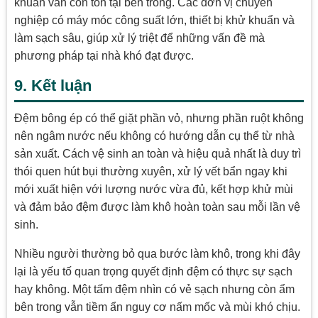
khuẩn vẫn còn tồn tại bên trong. Các đơn vị chuyên
nghiệp có máy móc công suất lớn, thiết bị khử khuẩn và
làm sạch sâu, giúp xử lý triệt để những vấn đề mà
phương pháp tại nhà khó đạt được.
9. Kết luận
Đệm bông ép có thể giặt phần vỏ, nhưng phần ruột không
nên ngâm nước nếu không có hướng dẫn cụ thể từ nhà
sản xuất. Cách vệ sinh an toàn và hiệu quả nhất là duy trì
thói quen hút bụi thường xuyên, xử lý vết bẩn ngay khi
mới xuất hiện với lượng nước vừa đủ, kết hợp khử mùi
và đảm bảo đệm được làm khô hoàn toàn sau mỗi lần vệ
sinh.
Nhiều người thường bỏ qua bước làm khô, trong khi đây
lại là yếu tố quan trọng quyết định đệm có thực sự sạch
hay không. Một tấm đệm nhìn có vẻ sạch nhưng còn ẩm
bên trong vẫn tiềm ẩn nguy cơ nấm mốc và mùi khó chịu.