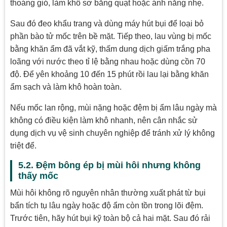
thoáng gió, làm khô sơ bằng quạt hoặc ánh nắng nhẹ.
Sau đó đeo khẩu trang và dùng máy hút bụi để loại bỏ
phần bào tử mốc trên bề mặt. Tiếp theo, lau vùng bị mốc
bằng khăn ẩm đã vắt kỹ, thấm dung dịch giấm trắng pha
loãng với nước theo tỉ lệ bằng nhau hoặc dùng cồn 70
độ. Để yên khoảng 10 đến 15 phút rồi lau lại bằng khăn
ẩm sạch và làm khô hoàn toàn.
Nếu mốc lan rộng, mùi nặng hoặc đệm bị ẩm lâu ngày mà
không có điều kiện làm khô nhanh, nên cân nhắc sử
dụng dịch vụ vệ sinh chuyên nghiệp để tránh xử lý không
triệt để.
5.2. Đệm bông ép bị mùi hôi nhưng không
thấy mốc
Mùi hôi không rõ nguyên nhân thường xuất phát từ bụi
bẩn tích tụ lâu ngày hoặc độ ẩm còn tồn trong lõi đệm.
Trước tiên, hãy hút bụi kỹ toàn bộ cả hai mặt. Sau đó rải