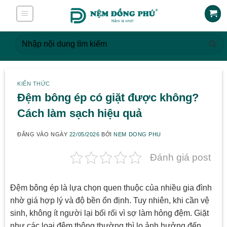
Skip
to
content
Tìm
kiếm:
KIẾN THỨC
Đệm bông ép có giặt được không?
Cách làm sạch hiệu quả
ĐĂNG VÀO NGÀY
22/05/2026
BỞI
NEM DONG PHU
Đánh giá post
Đệm bông ép là lựa chọn quen thuộc của nhiều gia đình
nhờ giá hợp lý và độ bền ổn định. Tuy nhiên, khi cần vệ
sinh, không ít người lại bối rối vì sợ làm hỏng đệm. Giặt
như các loại đệm thông thường thì lo ảnh hưởng đến