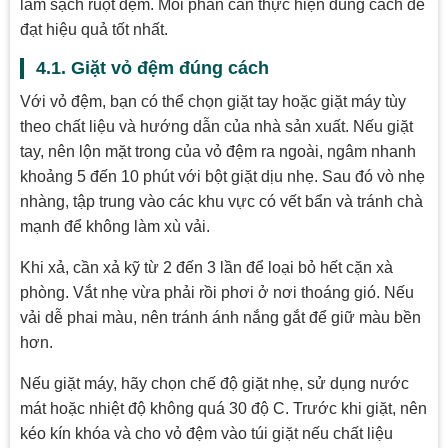
làm sạch ruột đệm. Mỗi phần cần thực hiện đúng cách để
đạt hiệu quả tốt nhất.
4.1. Giặt vỏ đệm đúng cách
Với vỏ đệm, bạn có thể chọn giặt tay hoặc giặt máy tùy
theo chất liệu và hướng dẫn của nhà sản xuất. Nếu giặt
tay, nên lộn mặt trong của vỏ đệm ra ngoài, ngâm nhanh
khoảng 5 đến 10 phút với bột giặt dịu nhẹ. Sau đó vò nhẹ
nhàng, tập trung vào các khu vực có vết bẩn và tránh chà
mạnh để không làm xù vải.
Khi xả, cần xả kỹ từ 2 đến 3 lần để loại bỏ hết cặn xà
phòng. Vắt nhẹ vừa phải rồi phơi ở nơi thoáng gió. Nếu
vải dễ phai màu, nên tránh ánh nắng gắt để giữ màu bền
hơn.
Nếu giặt máy, hãy chọn chế độ giặt nhẹ, sử dụng nước
mát hoặc nhiệt độ không quá 30 độ C. Trước khi giặt, nên
kéo kín khóa và cho vỏ đệm vào túi giặt nếu chất liệu