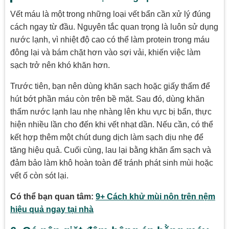
Vết máu là một trong những loại vết bẩn cần xử lý đúng
cách ngay từ đầu. Nguyên tắc quan trọng là luôn sử dụng
nước lạnh, vì nhiệt độ cao có thể làm protein trong máu
đông lại và bám chặt hơn vào sợi vải, khiến việc làm
sạch trở nên khó khăn hơn.
Trước tiên, bạn nên dùng khăn sạch hoặc giấy thấm để
hút bớt phần máu còn trên bề mặt. Sau đó, dùng khăn
thấm nước lạnh lau nhẹ nhàng lên khu vực bị bẩn, thực
hiện nhiều lần cho đến khi vết nhạt dần. Nếu cần, có thể
kết hợp thêm một chút dung dịch làm sạch dịu nhẹ để
tăng hiệu quả. Cuối cùng, lau lại bằng khăn ẩm sạch và
đảm bảo làm khô hoàn toàn để tránh phát sinh mùi hoặc
vết ố còn sót lại.
Có thể bạn quan tâm:
9+ Cách khử mùi nôn trên nệm
hiệu quả ngay tại nhà