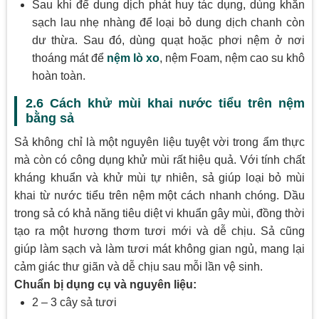
Sau khi để dung dịch phát huy tác dụng, dùng khăn
sạch lau nhẹ nhàng để loại bỏ dung dịch chanh còn
dư thừa. Sau đó, dùng quạt hoặc phơi nệm ở nơi
thoáng mát để
nệm lò xo
, nệm Foam, nệm cao su khô
hoàn toàn.
2.6 Cách khử mùi khai nước tiểu trên nệm
bằng sả
Sả không chỉ là một nguyên liệu tuyệt vời trong ẩm thực
mà còn có công dụng khử mùi rất hiệu quả. Với tính chất
kháng khuẩn và khử mùi tự nhiên, sả giúp loại bỏ mùi
khai từ nước tiểu trên nệm một cách nhanh chóng. Dầu
trong sả có khả năng tiêu diệt vi khuẩn gây mùi, đồng thời
tạo ra một hương thơm tươi mới và dễ chịu. Sả cũng
giúp làm sạch và làm tươi mát không gian ngủ, mang lại
cảm giác thư giãn và dễ chịu sau mỗi lần vệ sinh.
Chuẩn bị dụng cụ và nguyên liệu:
2 – 3 cây sả tươi