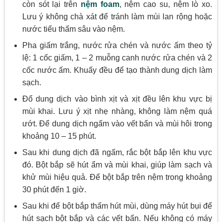
còn sót lại trên
nệm foam
, nệm cao su, nệm lò xo.
Lưu ý không chà xát để tránh làm mùi lan rộng hoặc
nước tiểu thấm sâu vào nệm.
Pha giấm trắng, nước rửa chén và nước ấm theo tỷ
lệ: 1 cốc giấm, 1 – 2 muỗng canh nước rửa chén và 2
cốc nước ấm. Khuấy đều để tạo thành dung dịch làm
sạch.
Đổ dung dịch vào bình xịt và xịt đều lên khu vực bị
mùi khai. Lưu ý xịt nhẹ nhàng, không làm nệm quá
ướt. Để dung dịch ngấm vào vết bẩn và mùi hôi trong
khoảng 10 – 15 phút.
Sau khi dung dịch đã ngấm, rắc bột bắp lên khu vực
đó. Bột bắp sẽ hút ẩm và mùi khai, giúp làm sạch và
khử mùi hiệu quả. Để bột bắp trên nệm trong khoảng
30 phút đến 1 giờ.
Sau khi để bột bắp thấm hút mùi, dùng máy hút bụi để
hút sạch bột bắp và các vết bẩn. Nếu không có máy