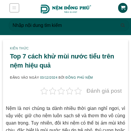
Skip
to
content
Tìm
kiếm:
KIẾN THỨC
Top 7 cách khử mùi nước tiểu trên
nệm hiệu quả
ĐĂNG VÀO NGÀY
03/12/2024
BỞI
ĐỒNG PHÚ NỆM
Đánh giá post
Nệm là nơi chúng ta dành nhiều thời gian nghỉ ngơi, vì
vậy việc giữ cho nệm luôn sạch sẽ và thơm tho vô cùng
quan trọng. Tuy nhiên, đôi khi nệm có thể bị ám mùi khó
chịu, đặc biệt là mùi nước tiểu do trẻ nhỏ, thú cưng hoặc