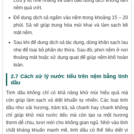
Lưu ý xịt nhẹ nhàng và đảm bảo dung dịch không làm
nệm quá ướt.
Để dung dịch sả ngấm vào nệm trong khoảng 15 – 20
phút. Sả sẽ giúp trung hòa mùi khai và làm sạch bề
mặt nệm.
Sau khi để dung dịch sả tác dụng, dùng khăn sạch lau
nhẹ để loại bỏ phần dư thừa. Sau đó, phơi nệm ở nơi
thoáng mát hoặc sử dụng quạt để giúp nệm khô hoàn
toàn.
2.7 Cách xử lý nước tiểu trên nệm bằng tinh
dầu
Tinh dầu không chỉ có khả năng khử mùi hiệu quả mà
còn giúp làm sạch và diệt khuẩn tự nhiên. Các loại tinh
dầu như oải hương, tràm trà, sả chanh hay chanh không
chỉ giúp khử mùi nước tiểu mà còn tạo ra một hương
thơm dễ chịu, tươi mới cho không gian ngủ. Nhờ vào tính
chất kháng khuẩn mạnh mẽ, tinh dầu có thể tiêu diệt vi