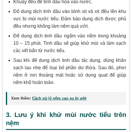
Khuấy đều để tinh dầu hòa vào nước.
Đổ dung dịch tinh dầu vào bình xịt và xịt đều lên khu
vực bị mùi nước tiểu. Đảm bảo dung dịch được phủ
đều nhưng không làm nệm quá ướt.
Để dung dịch tinh dầu ngấm vào nệm trong khoảng
10 – 15 phút. Tinh dầu sẽ giúp khử mùi và làm sạch
các vết bẩn từ nước tiểu.
Sau khi để dung dịch tinh dầu tác dụng, dùng khăn
sạch lau nhẹ để loại bỏ phần dư thừa. Sau đó, phơi
nệm ở nơi thoáng mát hoặc sử dụng quạt để giúp
nệm khô hoàn toàn.
Xem thêm:
Cách xử lý nệm cao su bị ướt
3. Lưu ý khi khử mùi nước tiểu trên
nệm