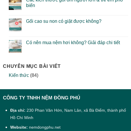
biến
Gối cao su non có giặt được không?
Có nên mua nệm hơi không? Giải đáp chi tiết
CHUYÊN MỤC BÀI VIẾT
Kiến thức
(84)
CÔNG TY TNHH NỆM ĐỒNG PHÚ
Địa chỉ:
230 Phan Văn Hớn, Nam Lân, xã Bà Điểm, thành phố
Hồ Chí Minh
Website:
nemdongphu.net